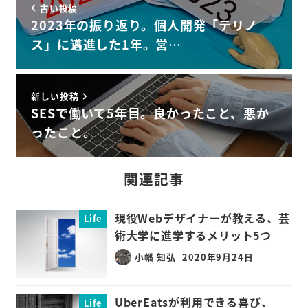
古い投稿
2023年の振り返り。個人開発「テリノ
ス」に邁進した1年。営…
新しい投稿
SESで働いて5年目。良かったこと、悪か
ったこと。
関連記事
現役Webデザイナーが教える、芸
Life
術大学に進学するメリット5つ
小幡 知弘
2020年9月24日
UberEatsが利用できる喜び、
Life