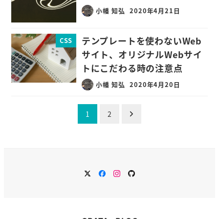
小幡 知弘
2020年4月21日
テンプレートを使わないWeb
CSS
サイト、オリジナルWebサイ
トにこだわる時の注意点
小幡 知弘
2020年4月20日
投
1
2
稿
の
ペ
ー
twitter
Facebook
instagram
github
ジ
送
り